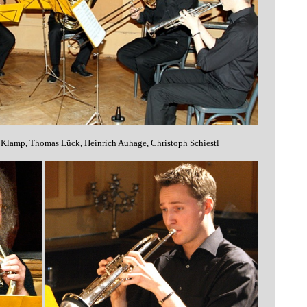
l Klamp, Thomas Lück, Heinrich Auhage, Christoph Schiestl