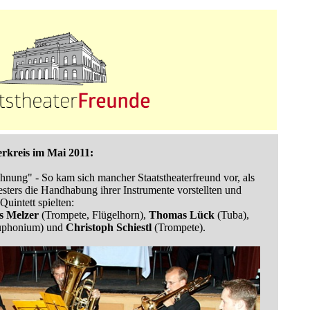
rkreis im Mai 2011:
nung" - So kam sich mancher Staatstheaterfreund vor, als
esters die Handhabung ihrer Instrumente vorstellten und
uintett spielten:
s Melzer
(Trompete, Flügelhorn),
Thomas Lück
(Tuba),
uphonium) und
Christoph
Schiestl
(Trompete).