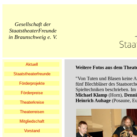
Gesellschaft der
StaatstheaterFreunde
in Braunschweig e. V.
Aktuell
Weitere Fotos aus dem Theate
Staatstheaterfreunde
"Von Tuten und Blasen keine Ah
Förderprojekte
fünf Blechbläser des Staatsorch
Spieltechniken beschrieben. Im Q
Förderpreise
Michael Klamp
(Horn),
Denni
Heinrich Auhage
(Posaune, E
Theaterkreise
Theaterreisen
Mitgliedschaft
Vorstand